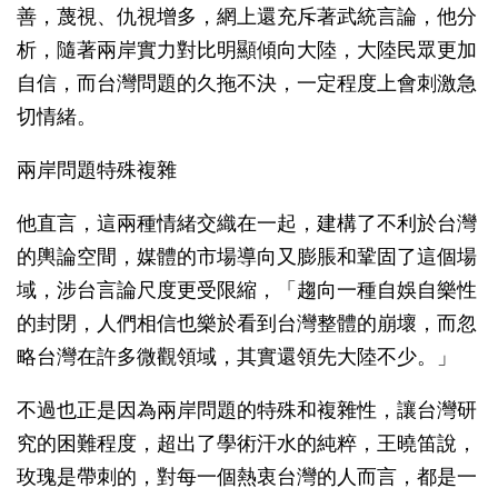
善，蔑視、仇視增多，網上還充斥著武統言論，他分
析，隨著兩岸實力對比明顯傾向大陸，大陸民眾更加
自信，而台灣問題的久拖不決，一定程度上會刺激急
切情緒。
兩岸問題特殊複雜
他直言，這兩種情緒交織在一起，建構了不利於台灣
的輿論空間，媒體的市場導向又膨脹和鞏固了這個場
域，涉台言論尺度更受限縮，「趨向一種自娛自樂性
的封閉，人們相信也樂於看到台灣整體的崩壞，而忽
略台灣在許多微觀領域，其實還領先大陸不少。」
不過也正是因為兩岸問題的特殊和複雜性，讓台灣研
究的困難程度，超出了學術汗水的純粹，王曉笛說，
玫瑰是帶刺的，對每一個熱衷台灣的人而言，都是一